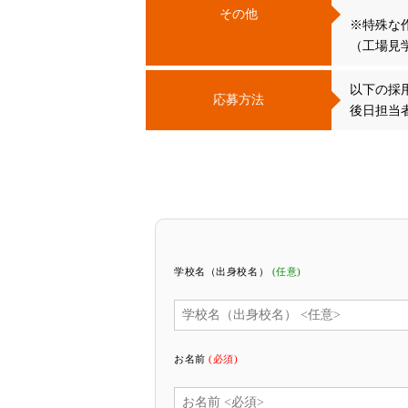
その他
※特殊な
（工場見学
以下の採用
応募方法
後日担当
学校名（出身校名）
(任意)
お名前
(必須)