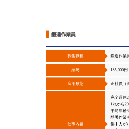
鍛造作業員
募集職種
鍛造作業
給与
185,000円
雇用形態
正社員（
完全週休
1kgから
平均年齢
酷暑作業
仕事内容
集中力が