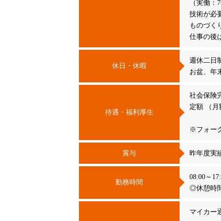
（実働：
技術が必
ものづく
仕事の後
週休二日制
休日・休暇
お盆、年
社会保険
定額 （月額
待遇・福利厚生
※フォー
賞与
昨年度実
08:00～17:
勤務時間
◎休憩時
マイカー