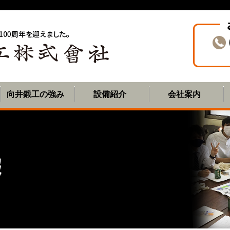
向井鍛工の強み
設備紹介
会社案内
フリー鍛造とは？
ハンマーのメリット
研究機関への技術提供
鍛造立ち合い
炉の加熱チャート表
ご挨拶
会社概要
QMS
会社沿革
アクセス