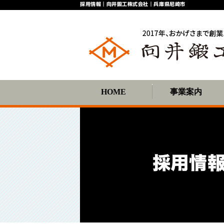
採用情報｜向井鍛工株式会社｜兵庫県尼崎市
HOME
事業案内
鍛造事業
ワークフロー
鍛造加工の対応範囲
鍛造加工の実績例
熱処理事業
工場の見学