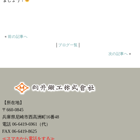
ましょう！
«
前の記事へ
│
ブログ一覧
│
次の記事へ
»
【所在地】
〒660-0845
兵庫県尼崎市西高洲町16番48
電話 06-6419-6961（代）
FAX 06-6419-8625
≪スマホから電話をする≫